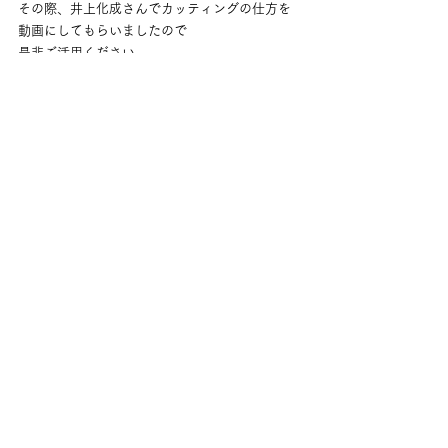
その際、井上化成さんでカッティングの仕方を
動画にしてもらいましたので
是非ご活用ください。
https://www.youtube.com/watch?
v=gq4fm_pxM6g
■特注品も可能
各店舗で「カウンターサイズぴったりにした
い」「作業スペースを最大化したい」という場
合にはパネルメーカーさんにオリジナルサイズ
で作っていただくことも可能です。（これまで
に4件ほど注文があったとのこと）
お値段は見積もりが必要ですが、縦60cm×横
100cm（厚み3~5mm)程度のサイズで11000円
ほどです。