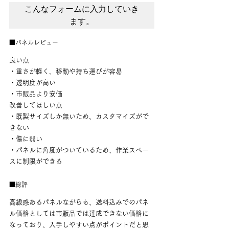
こんなフォームに入力していき
ます。
■パネルレビュー
良い点
・重さが軽く、移動や持ち運びが容易
・透明度が高い
・市販品より安価
改善してほしい点
・既製サイズしか無いため、カスタマイズがで
きない
・傷に弱い
・パネルに角度がついているため、作業スペー
スに制限ができる
■総評
高級感あるパネルながらも、送料込みでのパネ
ル価格としては市販品では達成できない価格に
なっており、入手しやすい点がポイントだと思