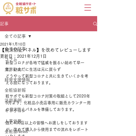
記事
全ての記事
2021年1月10日
全ての記事
【飛沫防止パネル】を改めてレビューします
更新日：
2021年12月1日
コラム
新型コロナが各地で猛威を振るい始めて早一
業界動向
年、いまだに生活は元に戻らず
どうやって新型コロナと共に生きていくかを考
経営支援情報
える段になっております。
全粧協新報
粧サポでも新型コロナ対策の取組として2020年
活用事例
5月より、化粧品小売店専用に販売カウンター用
の飛沫防止パネルを準備しております。
キャリコン
人事労務
既に400店以上の皆様へお渡しをしております
が、改めて購入から使用までの流れをレポート
全粧協News