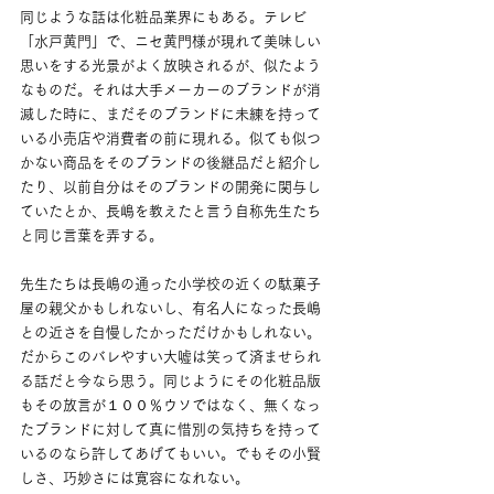
同じような話は化粧品業界にもある。テレビ
「水戸黄門」で、ニセ黄門様が現れて美味しい
思いをする光景がよく放映されるが、似たよう
なものだ。それは大手メーカーのブランドが消
滅した時に、まだそのブランドに未練を持って
いる小売店や消費者の前に現れる。似ても似つ
かない商品をそのブランドの後継品だと紹介し
たり、以前自分はそのブランドの開発に関与し
ていたとか、長嶋を教えたと言う自称先生たち
と同じ言葉を弄する。
先生たちは長嶋の通った小学校の近くの駄菓子
屋の親父かもしれないし、有名人になった長嶋
との近さを自慢したかっただけかもしれない。
だからこのバレやすい大嘘は笑って済ませられ
る話だと今なら思う。同じようにその化粧品版
もその放言が１００％ウソではなく、無くなっ
たブランドに対して真に惜別の気持ちを持って
いるのなら許してあげてもいい。でもその小賢
しさ、巧妙さには寛容になれない。