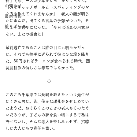
終了間際、一人の少年が立ち上がって言った。
お知らせ
「外でキャッチボールとトスバッティングのや
り方を教えてくれませんか」　老人の顔が明ら
最新情報
かに歪んだ。出てくる言葉の予想がついた。そ
粧サポNews
してその通りになった。「今日は道具の用意が
ない。またの機会に」
敵前逃亡であることは誰の目にも明らかだっ
た。それでも拍手に送られて彼はひな壇を降り
た。50円あればラーメンが食べられる時代、団
塊農耕派の悔しさは尋常ではなかった。
◇
このころ千葉県では長嶋を教えたという先生が
たくさん居た。皆、僅かな謝礼金をせしめてい
たようだ。おそらくこのときの老人もそのたぐ
いだろうが、子どもの夢を食い物にする行為は
許せないし、そんな老人を怪しみもせず、招聘
した大人たちの責任も重い。