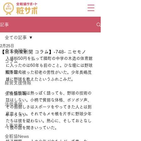
記事
全ての記事
2月25日
全ての記事
【日本商業新聞 コラム】-748- ニセモノ
入場料50円を払って隣町の中学の木造の体育館
コラム
に入ったのは60年も前のこと。ひな壇には野球
業界動向
帽を深く被った初老の男性がいた。少年長嶋茂
雄に野球を教えたというふれこみだ。
経営支援情報
でも根性論は熱っぽく語っても、野球の技術の
全粧協新報
話はしない。小柄で貧弱な体格、ボソボソ声、
活用事例
その弱弱しさはスポーツをやってきた人とは到
底思えない。それでもメモ帳を片手に野球少年
キャリコン
たちは彼を疑わない。熱心に、そしておとなし
人事労務
く彼の話を聞きいっていた。
全粧協News