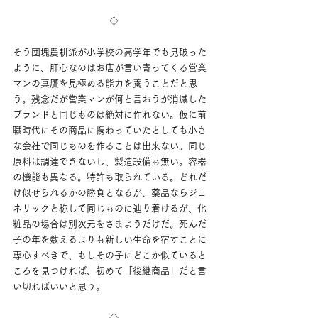
◇
そう団塊農耕派が小学校の高学年でも見破った
ように、肝心なのはお店が言い寄ってくる営業
マンの真贋を見極める能力を養うことだと思
う。残念だが営業マンが何と言おうが消滅した
ブランドと同じものは絶対に作れない。仮に前
職時代にその商品に携わっていたとしても小さ
な会社で同じものを作ることは出来ない。同じ
原料は調達できないし、製造設備も無い。容器
の機能も異なる。特許も取られている。どれだ
け似せられるかの勝負となるが、薬品ならジェ
ネリックと称して同じものに辿り着けるが、化
粧品の場合は別次元をさまようだけだ。死んだ
子の年を数えるよりも新しい生命を宿すことに
専心すべきで、もしその子にどこか似ていると
ころを見つければ、初めて「後継商品」だと言
い切ればいいと思う。
◇