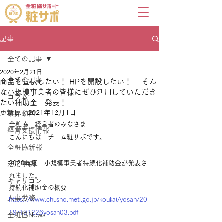
記事
全ての記事
2020年2月21日
全ての記事
商品を宣伝したい！ HPを開設したい！ そん
な小規模事業者の皆様にぜひ活用していただき
コラム
たい補助金 発表！
更新日：
2021年12月1日
業界動向
全粧協　経営者のみなさま
経営支援情報
こんにちは　チーム粧サポです。
全粧協新報
2020年度　小規模事業者持続化補助金が発表さ
活用事例
れました。
キャリコン
持続化補助金の概要
人事労務
https://www.chusho.meti.go.jp/koukai/yosan/20
19/191226yosan03.pdf
全粧協News