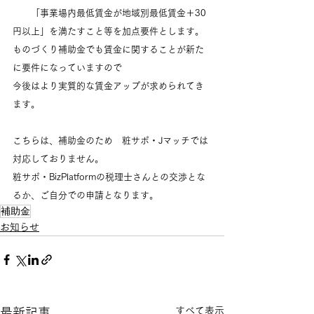
　　「事業場内最低賃金が地域別最低賃金＋30
円以上」を満たすこと等を加点要件とします。
ものづくり補助金でも賃金に関することが新た
に要件になっていますので
今後はより実質的な賃金アップが求められてき
ます。
こちらは、補助金のため　粧サポ・Jマッチでは
対応しておりません。
粧サポ・BizPlatformの税理士さんとの交渉とな
るか、ご自分での申請となります。
補助金
お知らせ
すべて表示
最新記事