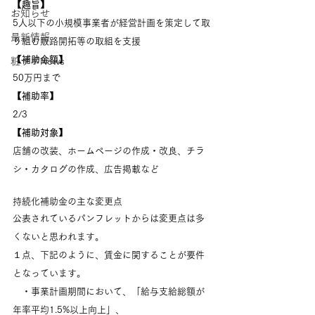
【趣旨】
お知らせ
5人以下の小規模事業者が経営計画を策定して取
最新情報
り組む販路開拓等の取組を支援
【補助金額】
粧サポNews
50万円まで
【補助率】
2/3
【補助対象】
店舗の改装、ホームページの作成・改良、チラ
シ・カタログの作成、広告掲載など
持続化補助金の主な変更点
公表されているパンフレットからは変更点は多
くないと思われます。
１点、下記のように、賃金に関することが要件
となっています。
　・事業計画期間において、「給与支給総額が
年率平均1.5%以上向上」、