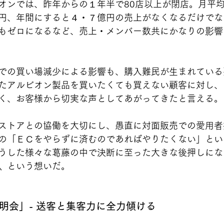
オンでは、昨年からの１年半で80店以上が閉店。月平
円、年間にすると４・７億円の売上がなくなるだけでな
もゼロになるなど、売上・メンバー数共にかなりの影響
での買い場減少による影響も、購入難民が生まれている
たアルビオン製品を買いたくても買えない顧客に対し、
く、お客様から切実な声としてあがってきたと言える。
ストアとの協働を大切にし、愚直に対面販売での愛用者
の「ＥＣをやらずに済むのであればやりたくない」とい
うした様々な葛藤の中で決断に至った大きな後押しにな
〟という想いだ。
明会」- 送客と集客力に全力傾ける