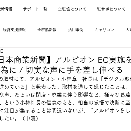
新情報
サポート一覧
全粧協について
粧サポについて
経営支援情報
全粧協新報
活用事例
キャリコン
人
6日
ews
/5 日本商業新聞】アルビオン EC実施を
為に / 切実な声に手を差し伸べる
号の取材にて、アルビオン・小林章一社長は「デジタル戦
進めている」と発表した。取材を通して感じたことは、
な声、あるいは閉店・廃業に伴う影響など、様々な葛藤
〟という小林社長の信念のもと、相当の覚悟で決断に至
に注目が集まることは間違いないが、〝アルビオンらし
したい。（中濱）