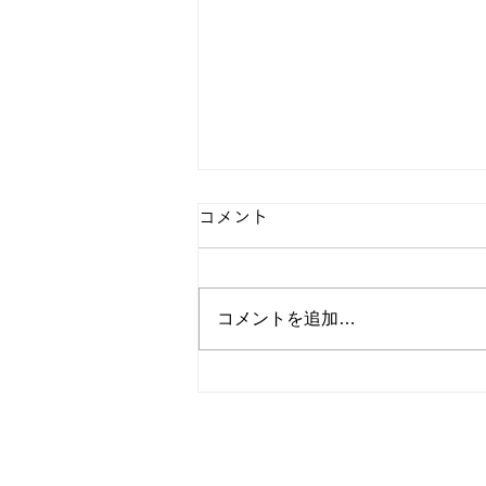
コメント
コメントを追加…
【日本商業新聞 2026年8月3
日号】[速報]全粧協・スマレ
ジ現地導入費0円へ最大21万
▶全粧協について