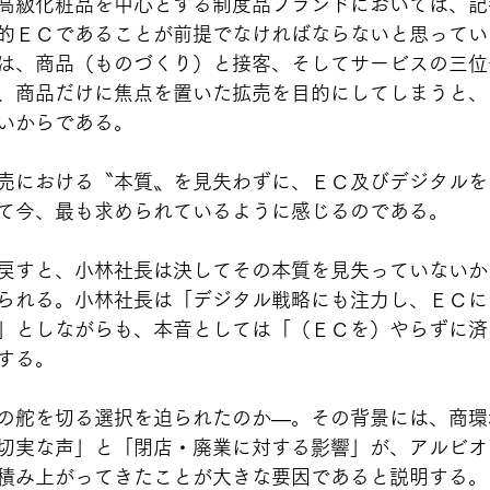
高級化粧品を中心とする制度品ブランドにおいては、記
的ＥＣであることが前提でなければならないと思ってい
は、商品（ものづくり）と接客、そしてサービスの三位
、商品だけに焦点を置いた拡売を目的にしてしまうと、
いからである。
売における〝本質〟を見失わずに、ＥＣ及びデジタルを
て今、最も求められているように感じるのである。
戻すと、小林社長は決してその本質を見失っていないか
られる。小林社長は「デジタル戦略にも注力し、ＥＣに
」としながらも、本音としては「（ＥＣを）やらずに済
する。
の舵を切る選択を迫られたのか―。その背景には、商環
切実な声」と「閉店・廃業に対する影響」が、アルビオ
積み上がってきたことが大きな要因であると説明する。