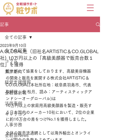
記事
全ての記事
2023年9月10日
全ての記事
A.GLOBAL社（旧社名ARTISTIC＆CO.GLOBAL
社) 10万円以上の「高級美顔器で販売台数１
コラム
位」を獲得
粧サポにて協業をしております、高級美容機器
業界動向
の開発と販売を展開する株式会社ARTISTIC＆
経営支援情報
CO.GLOBAL(本社所在地：岐阜県羽島市、代表
取締役：金 松月、読み：アーティスティックア
全粧協新報
ンドシーオーグローバル)は
活用事例
10万円以上の家庭用高級美顔器を製造・販売す
る日本国内のメーカー10社において、2位の企業
キャリコン
に約16万台の差をつけNo.1を獲得しました。
人事労務
全体の販売流通網としては海外輸出とオンライ
全粧協News
ンが割合の多数を占めています。