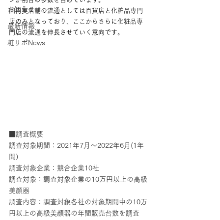
お知らせ
国内実店舗の流通としては百貨店と化粧品専門
店のみとなっており、ここからさらに化粧品専
最新情報
門店の流通を伸長させていく意向です。
粧サポNews
■調査概要
調査対象期間：2021年7月〜2022年6月(1年
間)
調査対象企業：競合企業10社
調査対象：調査対象企業の10万円以上の高級
美顔器
調査内容：調査対象各社の対象期間中の10万
円以上の高級美顔器の年間販売台数を調査