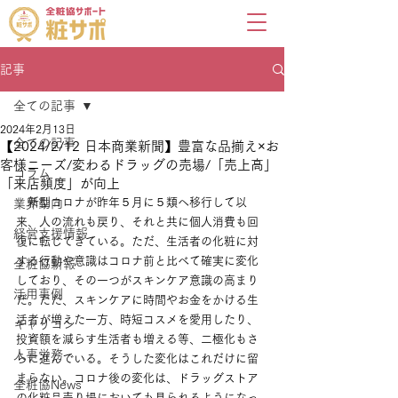
記事
全ての記事
2024年2月13日
全ての記事
【2024/2/12 日本商業新聞】豊富な品揃え×お
客様ニーズ/変わるドラッグの売場/「売上高」
コラム
「来店頻度」が向上
　新型コロナが昨年５月に５類へ移行して以
業界動向
来、人の流れも戻り、それと共に個人消費も回
経営支援情報
復に転じてきている。ただ、生活者の化粧に対
する行動や意識はコロナ前と比べて確実に変化
全粧協新報
しており、その一つがスキンケア意識の高まり
活用事例
だ。ただ、スキンケアに時間やお金をかける生
活者が増えた一方、時短コスメを愛用したり、
キャリコン
投資額を減らす生活者も増える等、二極化もさ
人事労務
らに進んでいる。そうした変化はこれだけに留
まらない。コロナ後の変化は、ドラッグストア
全粧協News
の化粧品売り場においても見られるようになっ