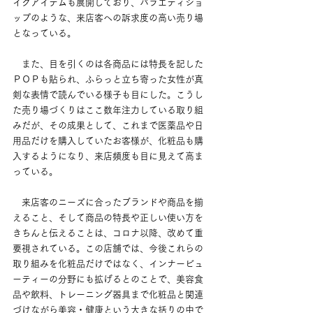
イクアイテムも展開しており、バラエティショ
ップのような、来店客への訴求度の高い売り場
となっている。
　また、目を引くのは各商品には特長を記した
ＰＯＰも貼られ、ふらっと立ち寄った女性が真
剣な表情で読んでいる様子も目にした。こうし
た売り場づくりはここ数年注力している取り組
みだが、その成果として、これまで医薬品や日
用品だけを購入していたお客様が、化粧品も購
入するようになり、来店頻度も目に見えて高ま
っている。
　来店客のニーズに合ったブランドや商品を揃
えること、そして商品の特長や正しい使い方を
きちんと伝えることは、コロナ以降、改めて重
要視されている。この店舗では、今後これらの
取り組みを化粧品だけではなく、インナービュ
ーティーの分野にも拡げるとのことで、美容食
品や飲料、トレーニング器具まで化粧品と関連
づけながら美容・健康という大きな括りの中で