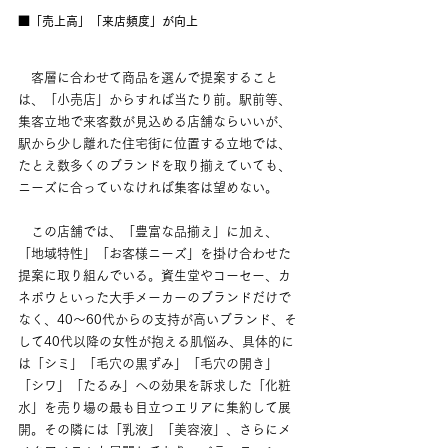
■「売上高」「来店頻度」が向上
　客層に合わせて商品を選んで提案すること
は、「小売店」からすれば当たり前。駅前等、
集客立地で来客数が見込める店舗ならいいが、
駅から少し離れた住宅街に位置する立地では、
たとえ数多くのブランドを取り揃えていても、
ニーズに合っていなければ集客は望めない。
　この店舗では、「豊富な品揃え」に加え、
「地域特性」「お客様ニーズ」を掛け合わせた
提案に取り組んでいる。資生堂やコーセー、カ
ネボウといった大手メーカーのブランドだけで
なく、40～60代からの支持が高いブランド、そ
して40代以降の女性が抱える肌悩み、具体的に
は「シミ」「毛穴の黒ずみ」「毛穴の開き」
「シワ」「たるみ」への効果を訴求した「化粧
水」を売り場の最も目立つエリアに集約して展
開。その隣には「乳液」「美容液」、さらにメ