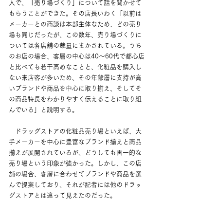
人で、「売り場づくり」について話を聞かせて
もらうことができた。その店長いわく「以前は
メーカーとの商談は本部主体なため、どの売り
場も同じだったが、この数年、売り場づくりに
ついては各店舗の裁量にまかされている。うち
のお店の場合、客層の中心は40～60代で都心店
と比べても若干高めなことと、化粧品を購入し
ない来店客が多いため、その年齢層に支持が高
いブランドや商品を中心に取り揃え、そしてそ
の商品特長をわかりやすく伝えることに取り組
んでいる」と説明する。
　ドラッグストアの化粧品売り場といえば、大
手メーカーを中心に豊富なブランド揃えと商品
揃えが展開されているが、どうしても画一的な
売り場という印象が強かった。しかし、この店
舗の場合、客層に合わせてブランドや商品を選
んで提案しており、それが記者には他のドラッ
グストアとは違って見えたのだった。