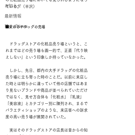
お知らせ
ている。（半沢）
最新情報
粧サポNews
■変わるドラッグの売場
　ドラッグストアの化粧品売り場というと、こ
れまではどの売り場も画一的で、正直「代り映
えしない」という印象しか持っていなかった。
　しかし、先日、都内の大手ドラッグの化粧品
売り場に立ち寄った時のことだ。以前に来店し
た時とは明らかに違っていて他の店舗ではあま
り見ないブランドや商品が並べられていただけ
ではなく、見せ方自体も「化粧水」「乳液」
「美容液」とカテゴリー別に陳列され、まるで
バラエティショップのような、来店客への訴求
度の高い売り場が展開されていた。
　実はそのドラッグストアの店長は昔からの知