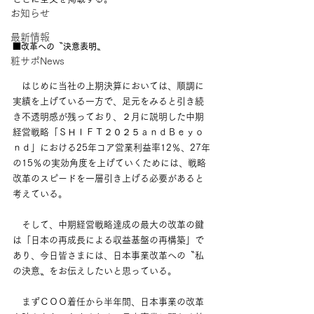
お知らせ
最新情報
■改革への〝決意表明〟
粧サポNews
　はじめに当社の上期決算においては、順調に
実績を上げている一方で、足元をみると引き続
き不透明感が残っており、２月に説明した中期
経営戦略「ＳＨＩＦＴ２０２５ａｎｄＢｅｙｏ
ｎｄ」における25年コア営業利益率12％、27年
の15％の実効角度を上げていくためには、戦略
改革のスピードを一層引き上げる必要があると
考えている。
　そして、中期経営戦略達成の最大の改革の鍵
は「日本の再成長による収益基盤の再構築」で
あり、今日皆さまには、日本事業改革への〝私
の決意〟をお伝えしたいと思っている。
　まずＣＯＯ着任から半年間、日本事業の改革