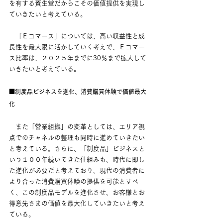
を有する資生堂だからこその価値提供を実現し
ていきたいと考えている。
　「Ｅコマース」については、高い収益性と成
長性を最大限に活かしていく考えで、Ｅコマー
ス比率は、２０２５年までに30％まで拡大して
いきたいと考えている。
■制度品ビジネスを進化、消費購買体験で価値最大
化
　また「営業組織」の変革としては、エリア視
点でのチャネルの整理も同時に進めていきたい
と考えている。さらに、「制度品」ビジネスと
いう１００年続いてきた仕組みも、時代に即し
た進化が必要だと考えており、現代の消費者に
より合った消費購買体験の提供を可能とすべ
く、この制度品モデルを進化させ、お客様とお
得意先さまの価値を最大化していきたいと考え
ている。