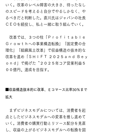
いく。改革のレベル障害の大きさ、待ったなし
のスピードを考えると自分でやるしかなく、や
るべきだと判断した。直川氏はジャパンの社長
ＣＥＯを続投し、私と一緒に取り組んでいく。
　改革では、３つの柱「Ｐｒｏｆｉｔａｂｌｅ 
Ｇｒｏｗｔｈへの事業構造転換」「固定費の合
理化」「組織風土改革」で収益構造の抜本的な
改革を進め「ＳＨＩＦＴ ２０２５ａｎｄ Ｂｅｙ
ｏｎｄ」で掲げた〝２０２５年コア営業利益５
００億円〟達成を目指す。
■収益構造抜本的に改革、Ｅコマース比率30％まで
拡大
　まずビジネスモデルについては、消費者を起
点としたビジネスモデルへの変革を推し進めて
いく。消費者の購買行動とリソース配分を見直
し、収益の上がるビジネスモデルへの転換を図