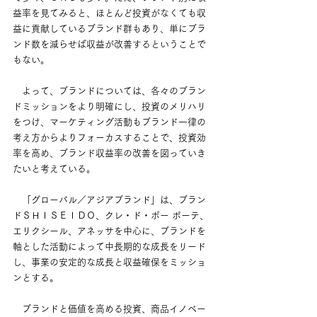
益率を見てみると、ほとんど投資がなくても収
益に貢献しているブランド群もあり、単にブラ
ンド数を減らせば収益が改善するということで
もない。
　よって、ブランドについては、各々のブラン
ドミッションをより明確にし、投資のメリハリ
をつけ、マーケティング活動もブランド一律の
考え方からよりフォーカスすることで、投資効
率を高め、ブランド収益率の改善を図っていき
たいと考えている。
　「グローバル／アジアブランド」は、ブラン
ドＳＨＩＳＥＩＤＯ、クレ・ド・ポー ボーテ、
エリクシール、アネッサを中心に、ブランドを
軸とした活動によって中長期的な成長をリード
し、事業の安定的な成長と収益確保をミッショ
ンとする。
　ブランドと価値を高める投資、商品イノベー