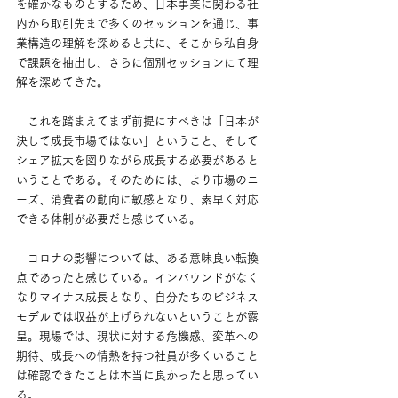
を確かなものとするため、日本事業に関わる社
内から取引先まで多くのセッションを通じ、事
業構造の理解を深めると共に、そこから私自身
で課題を抽出し、さらに個別セッションにて理
解を深めてきた。
　これを踏まえてまず前提にすべきは「日本が
決して成長市場ではない」ということ、そして
シェア拡大を図りながら成長する必要があると
いうことである。そのためには、より市場のニ
ーズ、消費者の動向に敏感となり、素早く対応
できる体制が必要だと感じている。
　コロナの影響については、ある意味良い転換
点であったと感じている。インバウンドがなく
なりマイナス成長となり、自分たちのビジネス
モデルでは収益が上げられないということが露
呈。現場では、現状に対する危機感、変革への
期待、成長への情熱を持つ社員が多くいること
は確認できたことは本当に良かったと思ってい
る。