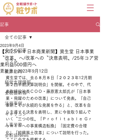
記事
全ての記事
2023年9月4日
全ての記事
【2023/9/4 日本商業新聞】資生堂 日本事業
〝改革〟へ/改革への〝決意表明〟/25年コア営
コラム
業利益500億円へ
更新日：
2023年9月12日
業界動向
資生堂では、去る８月８日「２０２３年12月期
経営支援情報
第２四半期決算説明会」を開催。その中で、代
表取締役社長ＣＯＯ・藤原憲太郎氏が「日本事
全粧協新報
業・飛躍のための改革」について発表。「自己
活用事例
革新こそが永続的な発展を作る」と、改革を自
ら主導する決意を表明し、更に今後取り組んで
キャリコン
いく〝三つの柱〟「Ｐｒｏｆｉｔａｂｌｅ Ｇｒ
人事労務
ｏｗｔｈへの事業構造転換」「固定費の合理
化」「組織風土改革」について説明を行った。
全粧協News
ここに全文を掲載する。