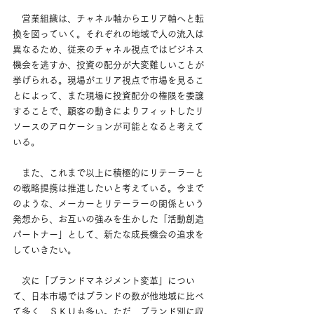
　営業組織は、チャネル軸からエリア軸へと転
換を図っていく。それぞれの地域で人の流入は
異なるため、従来のチャネル視点ではビジネス
機会を逃すか、投資の配分が大変難しいことが
挙げられる。現場がエリア視点で市場を見るこ
とによって、また現場に投資配分の権限を委譲
することで、顧客の動きによりフィットしたリ
ソースのアロケーションが可能となると考えて
いる。
　また、これまで以上に積極的にリテーラーと
の戦略提携は推進したいと考えている。今まで
のような、メーカーとリテーラーの関係という
発想から、お互いの強みを生かした「活動創造
パートナー」として、新たな成長機会の追求を
していきたい。
　次に「ブランドマネジメント変革」につい
て、日本市場ではブランドの数が他地域に比べ
て多く、ＳＫＵも多い。ただ、ブランド別に収