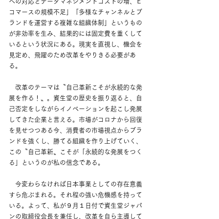
への対応とデータマネジメントコストの増、Ｅ
コマースの規模不足」「多様なチャンネルとブ
ランドを運営する複雑な組織体制」というもの
が非効率を生み、結果的には固定費を重くして
いるという状況にある。現実を直視し、機会を
見定め、飛躍のため改革をやりきる必要があ
る。
　改革のテーマは〝自己革新こそが永続的な発
展を作る！〟。資生堂の歴史を振り返ると、自
己否定をしながらイノベーションを起こし発展
してきた企業と言える。市場がコロナから回復
を見せつつある今、消費者の市場視点からブラ
ンドを強くし、勝てる組織を作り上げていく、
この〝自己革新〟こそが「永続的な発展をつく
る」というのが私の信念である。
　今変わらなければ日本事業としての存在意義
すら危ぶまれる。それ程の強い危機感を持って
いる。よって、私が９月１日付で資生堂ジャパ
ンの取締役会長を兼任し、改革を自ら主導して