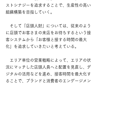
ストシナジーを追求することで、生産性の高い
組織構築を目指していく。
　そして「店頭人財」については、従来のよう
に店頭でお客さまの来店をお待ちするという接
客システムから「お客様と接する時間の最大
化」を追求していきたいと考えている。
　エリア単位の営業戦略によって、エリアの状
況にマッチした店頭人員へと配置を見直し、デ
ジタルの活用などを進め、接客時間を最大化す
ることで、ブランドと消費者のエンゲージメン
トを高め、持続的な成長を実現していきたい。
　将来的には、人材の価値をより最大化する仕
組み構築の検討も進めていくと同時に、バック
オフィス人財、店頭人財とも生産性の最大化を
目指していきたい。そのためには、リスキリン
グの機会提供と共に、資生堂の中にとどまらな
いキャリア構築を後押しするための早期退職制