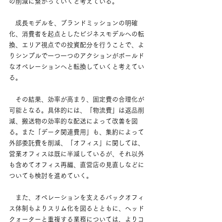
の削減に繋がっていくと考えている。
　成長モデルを、ブランドミッションの明確
化、消費者を起点としたビジネスモデルへの転
換、エリア視点での投資配分を行うことで、よ
りシンプルで一つ一つのアクションがボールド
なオペレーションへと転換していくと考えてい
る。
　その結果、効率が高まり、固定費の合理化が
可能となる。具体的には、「物流費」は返品削
減、搬送物の効率的な配送によって改善を図
る。また「データ関連費用」も、集約によって
外部委託費を削減、「オフィス」に関しては、
営業オフィスは既に半減しているが、それ以外
も含めてオフィス再編、直営店の見直しなどに
ついても検討を進めていく。
　また、オペレーションを支えるバックオフィ
ス体制もよりスリム化を図るとともに、ヘッド
クォーターと重複する業務については、よりコ