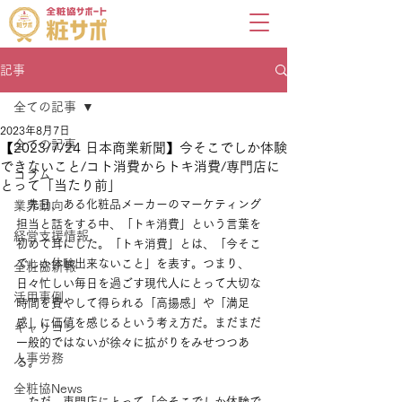
記事
全ての記事
2023年8月7日
全ての記事
【2023/7/24 日本商業新聞】今そこでしか体験
できないこと/コト消費からトキ消費/専門店に
コラム
とって「当たり前」
　先日、ある化粧品メーカーのマーケティング
業界動向
担当と話をする中、「トキ消費」という言葉を
経営支援情報
初めて耳にした。「トキ消費」とは、「今そこ
でしか体験出来ないこと」を表す。つまり、
全粧協新報
日々忙しい毎日を過ごす現代人にとって大切な
活用事例
時間を費やして得られる「高揚感」や「満足
感」に価値を感じるという考え方だ。まだまだ
キャリコン
一般的ではないが徐々に拡がりをみせつつあ
人事労務
る。
全粧協News
　ただ、専門店にとって「今そこでしか体験で