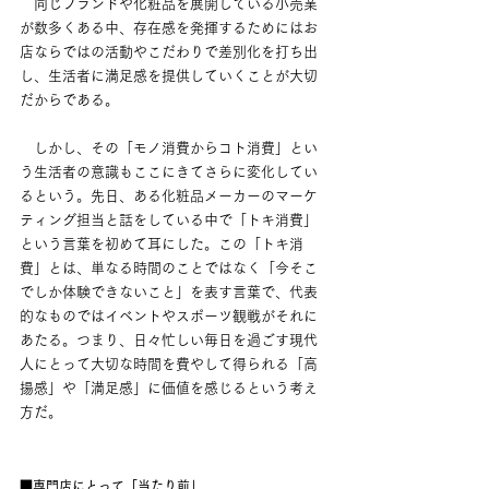
　同じブランドや化粧品を展開している小売業
が数多くある中、存在感を発揮するためにはお
店ならではの活動やこだわりで差別化を打ち出
し、生活者に満足感を提供していくことが大切
だからである。
　しかし、その「モノ消費からコト消費」とい
う生活者の意識もここにきてさらに変化してい
るという。先日、ある化粧品メーカーのマーケ
ティング担当と話をしている中で「トキ消費」
という言葉を初めて耳にした。この「トキ消
費」とは、単なる時間のことではなく「今そこ
でしか体験できないこと」を表す言葉で、代表
的なものではイベントやスポーツ観戦がそれに
あたる。つまり、日々忙しい毎日を過ごす現代
人にとって大切な時間を費やして得られる「高
揚感」や「満足感」に価値を感じるという考え
方だ。
■専門店にとって「当たり前」