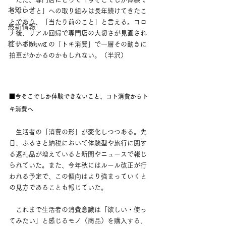
お知らせ
きないこと」への取り組みは長年続けてきたこ
とであり、「当たり前のこと」と言える。コロ
最新情報
ナ後、リアル回帰で専門店の大切さが見直され
粧サポNews
ているが、この「トキ消費」で一層その動きに
拍車がかかるのかもしれない。（半沢）
■今そこでしか体験できないこと、コト消費からト
キ消費へ
　生活者の「消費の形」が変化しつつある。先
日、ふるさと納税において体験型や旅行に関す
る返礼品が増えていると新聞やニュースで報じ
られていた。また、今年秋にはルール改正が行
われる予定で、この傾向はより強まっていくと
の見方であることも報じていた。
　これまで生活者の消費意識は「欲しい・使っ
てみたい」と感じるモノ（商品）を購入する、