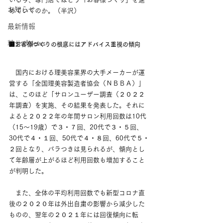
お知らせ
めていくのか。（半沢）
最新情報
粧サポNews
■お客様づくりの根底にはアドバイス重視の傾向
　国内における理美容業界の大手メーカーが運
営する「全国理美容製造者協会（ＮＢＢＡ）」
は、このほど「サロンユーザー調査（２０２２
年調査）を実施、その結果を発表した。それに
よると２０２２年の年間サロン利用回数は10代
（15～19歳）で３・７回、20代で３・５回、
30代で４・１回、50代で４・８回、60代で５・
２回となり、バラつきは見られるが、傾向とし
て年齢層が上がるほど利用回数も増加すること
が判明した。
　また、全体の平均利用回数でも新型コロナ直
後の２０２０年は外出自粛の影響から減少した
ものの、翌年の２０２１年には回復傾向に転