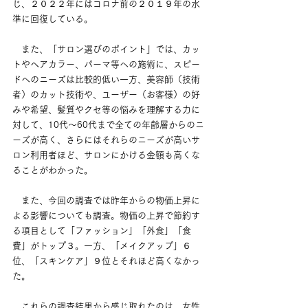
じ、２０２２年にはコロナ前の２０１９年の水
準に回復している。
　また、「サロン選びのポイント」では、カッ
トやヘアカラー、パーマ等への施術に、スピー
ドへのニーズは比較的低い一方、美容師（技術
者）のカット技術や、ユーザー（お客様）の好
みや希望、髪質やクセ等の悩みを理解する力に
対して、10代～60代まで全ての年齢層からのニ
ーズが高く、さらにはそれらのニーズが高いサ
ロン利用者ほど、サロンにかける金額も高くな
ることがわかった。
　また、今回の調査では昨年からの物価上昇に
よる影響についても調査。物価の上昇で節約す
る項目として「ファッション」「外食」「食
費」がトップ３。一方、「メイクアップ」６
位、「スキンケア」９位とそれほど高くなかっ
た。
　これらの調査結果から感じ取れたのは、女性