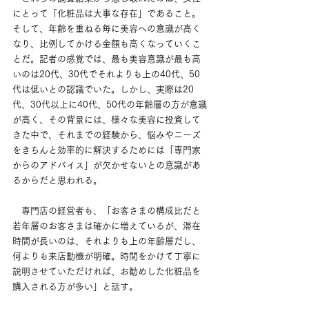
にとって「化粧品は大事な存在」であること。
そして、年齢を重ねる毎に美容への意識が高く
なり、比例してかける金額も高くなっていくこ
とだ。記者の感覚では、最も美容意識が最も高
いのは20代、30代でそれよりも上の40代、50
代は低いとの認識でいた。しかし、実際は20
代、30代以上に40代、50代の年齢層の方が意識
が高く、その背景には、様々な美容に投資して
きた中で、それまでの経験から、悩みやニーズ
をきちんと効率的に解決するためには「専門家
からのアドバイス」が欠かせないとの意識があ
るからだと思われる。
　専門店の経営者も、「お客さまの構成比だと
若年層のお客さまは確かに増えているが、滞在
時間が長いのは、それよりも上の年齢層だし、
何よりも来店動機が明確。時間をかけて丁寧に
説明させていただければ、お勧めした化粧品を
購入される方が多い」と話す。