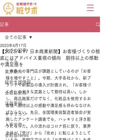
記事
全ての記事
2023年4月17日
全ての記事
【2023/4/17 日本商業新聞】お客様づくりの根
底にはアドバイス重視の傾向 期待以上の感動
コラム
や満足感を
　今多くの専門店が課題としているのが「お客
業界動向
様を増やすこと」。今期、大手各社から、新ブ
経営支援情報
ランドや新製品の導入が計画され、「お客様づ
くり」の大きな武器として期待は高い。しか
全粧協新報
し、商品施策だけでなく、化粧品を使用するお
活用事例
客様へ期待以上の感動や満足感も伴わななけれ
ばならない。先日、全国理美容製造者協会が実
キャリコン
施したアンケート調査でも、ハッキリと浮き彫
人事労務
りになった。人の流れはコロナ前に戻り、業界
全体が「受け」から「攻め」に転じようとして
全粧協News
いる今、専門店ではどう「お客様づくり」を進