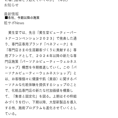
お知らせ
最新情報
■各社、今期以降の施策
粧サポNews
　資生堂では、先日「資生堂ビューティーパー
トナーコンベンション２０２３」で発表した通
り、専門店専用ブランド「ベネフィーク」を
「専門店さまの生涯顧客づくりに貢献する」専
用ブランドとして、２０２４年以降の新たな専
門店施策「パーソナルビューティーウェルネス
ショップ」構想を今期推進していく。この「パ
ーソナルビューティーウェルネスショップ」と
は、お客様個々に健康や肌（美容）に関するパ
ーソナルな化粧体験を提供するショップのこと
で、化粧品専門店の新たな付加価値を構築し
て、「集客と固定化」を図る。上期はその枠組
みづくりを行い、下期以降、大型新製品を導入
する他、施術プログラムも進化させていくとし
ている。