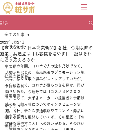
記事
全ての記事
2023年3月27日
全ての記事
【2023/3/27 日本商業新聞】各社、今期以降の
施策 共通点は「お客様を増やす」 鍵はそれ
コラム
にどう応えるのか
　この３年間、コロナで人の流れだけでなく、
業界動向
店頭活をはじめ、商品施策やプロモーション施
経営支援情報
策等、様々な取り組みがストップしていたが、
今年に入って、コロナが落ちつきを見せ、再び
全粧協新報
動き始めた。今週号では「コスメＳＰ２０２
活用事例
３」として、大手各メーカーの担当者に今期以
降の取り組み等についてのインタビューを実
キャリコン
施。各社、新たな流通戦略やブランド・商品に
人事労務
関する施策を展開していくが、その根底に「お
客様を増やすこと」への想いがある。その想い
全粧協News
に専門店はどう応えていくのか。（半沢）