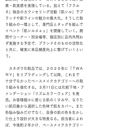
果・肌実感を実現している。加えて「フラル
ネ」独自のカウンセリング活動「肌シル」でブ
ランドや新ラインの魅力の最大化。そうした取
り組みの一環として、専門店とタッグを組んで
イベント「肌シルｄａｙ」を開催していく。期
間やコーナー・別会場等、個店別に店内外問わ
ず実施する予定で、ブランドそのものの活性化
と共に、確実に来店頻度向上に繋げていくとい
う。
　カネボウ化粧品では、２０２０年に「ＴＷＡ
ＮＹ」をリブラディングして以降、これまで
十分でなかったベースメイクカテゴリーへの取
り組みを強化する。３月11日には化粧下地・フ
ァンデーション「リズムカラーウェア」を発
売。お客様個々に感じる肌のくすみや、なりた
い肌印象から選択した色味で肌をカバー。また
色悩み悩みだけでなく、自身の肌の色を生かし
た仕上り設計が大きな特長なる。担当者によれ
ば、今後約２年かけ、ベースメイクカテゴリー