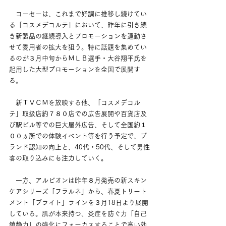
　コーセーは、これまで好調に推移し続けてい
る「コスメデコルテ」において、昨年に引き続
き新製品の継続導入とプロモーションを連動さ
せて愛用者の拡大を狙う。特に話題を集めてい
るのが３月中旬からＭＬＢ選手・大谷翔平氏を
起用した大型プロモーションを全国で展開す
る。
　新ＴＶＣＭを放映する他、「コスメデコル
テ」取扱店約７８０店での広告展開や百貨店及
び駅ビル等での巨大屋外広告、そして全国約１
００ヵ所での体験イベント等を行う予定で、ブ
ランド認知の向上と、40代・50代、そして男性
客の取り込みにも注力していく。
　一方、アルビオンは昨年８月発売の新スキン
ケアシリーズ「フラルネ」から、春夏トリート
メント「ブライト」ラインを３月18日より展開
している。肌が本来持つ、炎症を防ぐ力「自己
鎮静力」の強化にフォーカスすることで高い効