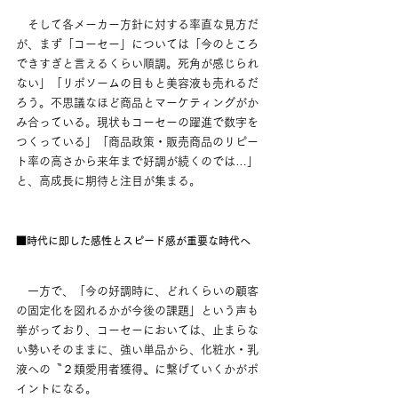
　そして各メーカー方針に対する率直な見方だ
が、まず「コーセー」については「今のところ
できすぎと言えるくらい順調。死角が感じられ
ない」「リポソームの目もと美容液も売れるだ
ろう。不思議なほど商品とマーケティングがか
み合っている。現状もコーセーの躍進で数字を
つくっている」「商品政策・販売商品のリピー
ト率の高さから来年まで好調が続くのでは…」
と、高成長に期待と注目が集まる。
■時代に即した感性とスピード感が重要な時代へ　
　一方で、「今の好調時に、どれくらいの顧客
の固定化を図れるかが今後の課題」という声も
挙がっており、コーセーにおいては、止まらな
い勢いそのままに、強い単品から、化粧水・乳
液への〝２類愛用者獲得〟に繋げていくかがポ
イントになる。