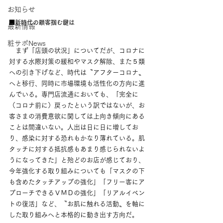
お知らせ
■新時代の顧客掴む鍵は
最新情報
粧サポNews
　まず「店頭の状況」についてだが、コロナに
対する水際対策の緩和やマスク解除、また５類
への引き下げなど、時代は〝アフターコロナ〟
へと移行、同時に市場環境も活性化の方向に進
んでいる。専門店流通においても、「完全に
（コロナ前に）戻ったという訳ではないが、お
客さまの消費意欲に関しては上向き傾向にある
ことは間違いない。人出は日に日に増してお
り、感染に対する恐れもかなり薄れている。肌
タッチに対する抵抗感もあまり感じられないよ
うになってきた」と殆どのお店が感じており、
今年強化する取り組みについても「マスクの下
も含めたタッチアップの強化」「フリー客にア
プローチできるＶＭＤの強化」「リアルイベン
トの復活」など、〝お肌に触れる活動〟を軸に
した取り組みへと本格的に動き出す方向だ。