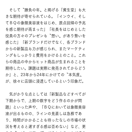
　そして〝勝負の年〟と掲げる「資生堂」も大
きな期待が寄せられている。「インウイ、そし
てＢＱの象徴美容液をはじめ、原点回帰の予兆
を感じ期待が高まった」「社長をはじめとした
役員の方々のプレゼンも〝想い〟があり勢いを
感じた」「新ブランドだけでなく、各ブランド
からの新製品も力が感じられ、またマーケティ
ングもしっかりと費用をかけるとのこと。これ
らの商品の中からヒット商品が生まれることを
期待したい。課題は実際に発売されてからどう
か」と、23年から24年にかけての〝本気度〟
が、徐々に店頭に浸透しているという印象だ。
　気がかりな点としては「新製品などすべてが
下期からで、上期の数字をどう作るのかが問
題」といった声や、「ＢＱにおいては象徴美容
液が出るものの、ラインの見直しは急務であ
り、時間がかかることも待ったなしの市場の状
況を考えると遅すぎる感は否めない」など、更