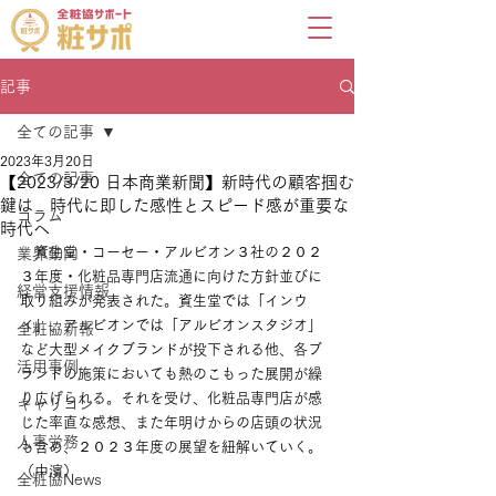
記事
全ての記事
2023年3月20日
全ての記事
【2023/3/20 日本商業新聞】新時代の顧客掴む
鍵は 時代に即した感性とスピード感が重要な
コラム
時代へ
　資生堂・コーセー・アルビオン３社の２０２
業界動向
３年度・化粧品専門店流通に向けた方針並びに
経営支援情報
取り組みが発表された。資生堂では「インウ
イ」、アルビオンでは「アルビオンスタジオ」
全粧協新報
など大型メイクブランドが投下される他、各ブ
活用事例
ランドの施策においても熱のこもった展開が繰
り広げられる。それを受け、化粧品専門店が感
キャリコン
じた率直な感想、また年明けからの店頭の状況
人事労務
も含め、２０２３年度の展望を紐解いていく。
（中濱）
全粧協News