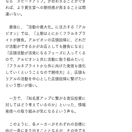
なる〝スピードアップ〟が合わさることができ
れば、より資生堂への期待感が高まることは間
違いない。
　最後に、〝活動の最大化〟に注力する「アル
ビオン」では、「上期はとにかくフラルネブラ
イトが勝負。アルビオンの店頭回帰に、どれだ
け活動ができるかがお店としても勝負になる」
「店頭活動が活発になるフェーズに入ってくる
ので、アルビオンと共に活動に取り組みたい」
「フラルネブライトから外に向けた発信も強化
していくということなので期待大」と、店頭も
リアルの活動を中心とした店頭回帰に繋げたい
という想いが強い。
　一方で、「知名度アップに繋がる宣伝投資に
対してはどう考えているのか」といった、情報
発信への取り組みが気になるという声も。
　このように、各メーカーがそれぞれの目標に
向け一斉に走り出すこととなるが、その中で大