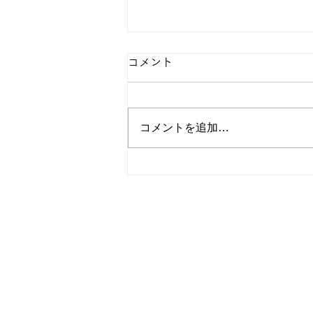
コメント
コメントを追加…
【日本商業新聞 コラ
ム】-768- ♫市会議員になろ
う
▶全粧協について
▶粧サポについて
▶サポート一覧