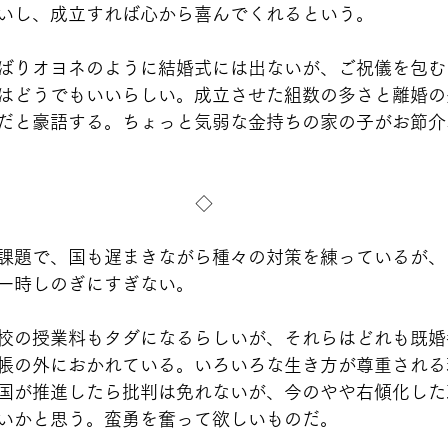
いし、成立すれば心から喜んでくれるという。
ばりオヨネのように結婚式には出ないが、ご祝儀を包む
はどうでもいいらしい。成立させた組数の多さと離婚の
だと豪語する。ちょっと気弱な金持ちの家の子がお節介
◇
課題で、国も遅まきながら種々の対策を練っているが、
一時しのぎにすぎない。
校の授業料もタダになるらしいが、それらはどれも既婚
帳の外におかれている。いろいろな生き方が尊重される
国が推進したら批判は免れないが、今のやや右傾化した
いかと思う。蛮勇を奮って欲しいものだ。