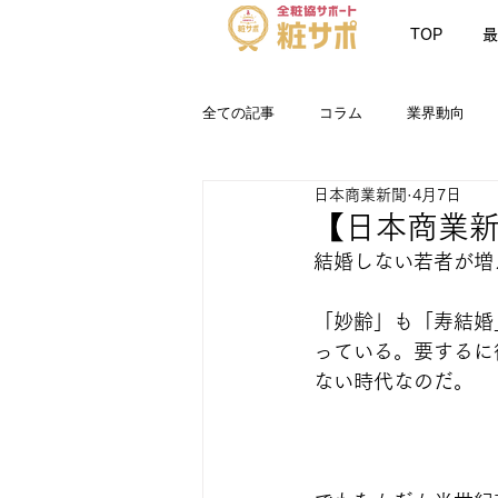
TOP
最
全ての記事
コラム
業界動向
日本商業新聞
4月7日
お知らせ
最新情報
粧サポN
【日本商業新聞
結婚しない若者が増
「妙齢」も「寿結婚
っている。要するに
ない時代なのだ。