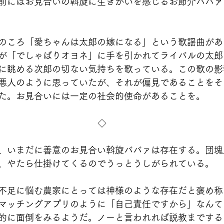
前にはお見合いの斡旋に生きがいを感じるお節介ババァ
のころ「愛ちゃんは太郎の嫁になる」という歌謡曲があ
が「でしゃばりオヨネ」に手を引かれてライバルの太郎
に眺める次郎の切ない気持ちを歌っている。この歌の影
悪人のように思っていたが、それが偏見であることをそ
た。お見合いには一定の社会的使命があることを。
◇
、いまだに善意のお見合い斡旋ババァは存在する。団塊
、やたら仕掛けてくるのでうっとうしがられている。
不足に悩む農家にとっては神様のような存在だと褒め称
マッチングアプリのように「自己責任ですから」なんて
的に面倒をみるようだ。ノーと言われれば説教までする