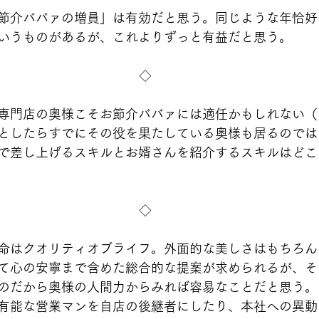
節介ババァの増員」は有効だと思う。同じような年恰好
いうものがあるが、これよりずっと有益だと思う。
◇
専門店の奥様こそお節介ババァには適任かもしれない（
としたらすでにその役を果たしている奥様も居るのでは
で差し上げるスキルとお婿さんを紹介するスキルはどこ
◇
命はクオリティオブライフ。外面的な美しさはもちろん
て心の安寧まで含めた総合的な提案が求められるが、そ
のだから奥様の人間力からみれば容易なことだと思う。
有能な営業マンを自店の後継者にしたり、本社への異動