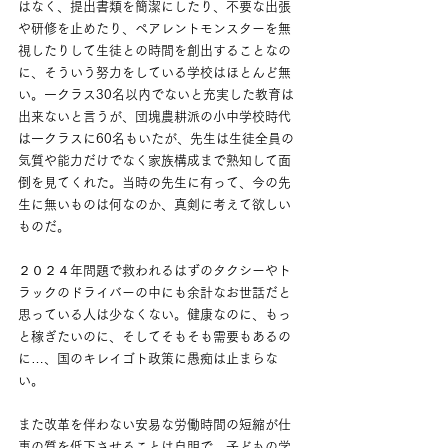
はなく、提出書類を簡潔にしたり、不要な出張
や研修を止めたり、ペアレントモンスターを無
視したりして生徒との時間を創出することなの
に、そういう努力をしている学校はほとんど無
い。一クラス30名以内でないと充実した教育は
出来ないと言うが、団塊農耕派の小中学校時代
は一クラスに60名もいたが、先生は生徒全員の
気質や能力だけでなく家族構成まで熟知して面
倒を見てくれた。当時の先生に有って、今の先
生に無いものは何なのか、真剣に考えて欲しい
ものだ。
２０２４年問題で救われるはずのタクシーやト
ラックのドライバーの中にも余計なお世話だと
思っている人は少なくない。健康なのに、もっ
と稼ぎたいのに、そしてそもそも需要もあるの
に…、国のキレイゴト政策に愚痴は止まらな
い。
また改革を伴わない安易な労働時間の短縮が仕
事の質を低下させることは自明で、子どもの学