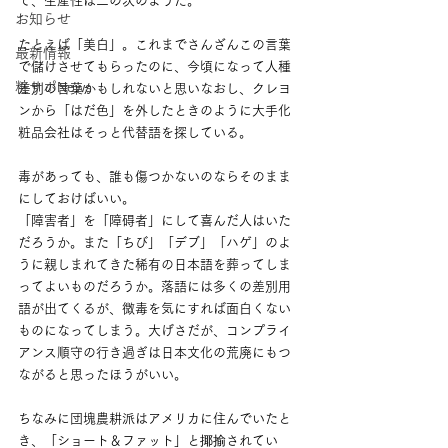
で、生産性は二の次のようだ。
お知らせ
たとえば「美白」。これまでさんざんこの言葉
最新情報
で儲けさせてもらったのに、今頃になって人種
粧サポNews
差別の言葉かもしれないと思いなおし、クレヨ
ンから「はだ色」を外したときのように大手化
粧品会社はそっと代替語を探している。
毒があっても、誰も傷つかないのならそのまま
にしておけばいい。
「障害者」を「障碍者」にして喜んだ人はいた
だろうか。また「ちび」「デブ」「ハゲ」のよ
うに親しまれてきた稀有の日本語を葬ってしま
ってよいものだろうか。落語には多くの差別用
語が出てくるが、微毒を気にすれば面白くない
ものになってしまう。大げさだが、コンプライ
アンス順守の行き過ぎは日本文化の荒廃にもつ
ながると思ったほうがいい。
ちなみに団塊農耕派はアメリカに住んでいたと
き、「ショート＆ファット」と揶揄されてい