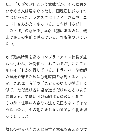
た。「ちびでぶ」という意味だが、それに眉を
ひそめる人は居なかったし、団塊農耕派もイヤ
ではなかった。ラオスでは「ノイ」さんや「ニ
ョド」さんがたくさんいる。これは「ちび」
「のっぽ」の意味で、本名は別にあるのに、親
までがこの名前で呼んでいる。誰も傷ついてい
ない。
さて残業時間を巡るコンプライアンス論議が盛
んに行われ、法制化もされているが、ここでも
キレイゴトが先行している。ドライバーや教師
の健康を守るために労働時間を規制すると言う
が、これは一昔前の「こどものゆとり授業」に
似て、ただ怠け者に塩を送るだけのことのよう
に思える。労働時間の短縮は最後の切り札で、
その前に仕事の内容や方法を見直さなくてはな
らないのに、その動きをしないまま切り札を切
ってしまった。
教師のやるべきことは被害者意識を訴えるので