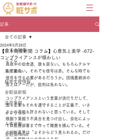
記事
全ての記事
2024年5月28日
全ての記事
【日本商業新聞 コラム】心意気と美学 -672-
コンプライアンスが煩わしい
コラム
真夜中の田舎道、誰も居ない。もちろんクルマ
業界動向
など来ない。それでも信号は赤。そんな時でも
信号を守る必要があるだろうか。団塊農耕派の
経営支援情報
答えはノーだが、批判は免れない。
全粧協新報
コンプライアンスという言葉が流行りだして、
活用事例
国も企業もそれを遵守することが正義で、いさ
さかの逸脱も許されないと思っている。そして
キャリコン
根掘り葉掘り不具合を見つけ出し、会社によっ
人事労務
ては監査部署まで作って微悪を摘んでいる。そ
の判断基準は〝よそからどう見られるか〟だけ
全粧協News