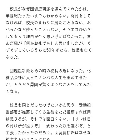
　校長がなぜ団塊農耕派を選んでくれたかは、
半世紀たったいまでもわからない。寄付もして
なければ、校長のまわりに居たこともない、お
べっかなど使ったこともない、そうエコひいき
してもらう理由が全く思い浮かばなかった。喜
んだ親が「何かお礼でも」と言い出したが、ぐ
ずぐずしているうちに50年がたち、校長も亡く
なった。
　団塊農耕派もあの時の校長の歳になった。化
粧品会社に入ってナンパな人生を重ねてきた
が、ときどき周囲が驚くようなことをしてみた
くなる。
　校長も同じだったのでないかと思う。受験担
当部署が推薦してくる生徒をただ推薦すれば用
は足りるが、それでは面白くない。「オレは目
の付け所が違うぞ」「変わった奴を選ぶぞ」と
主張したかったのだろう。団塊農耕派は幸せな
被害者ということになる。