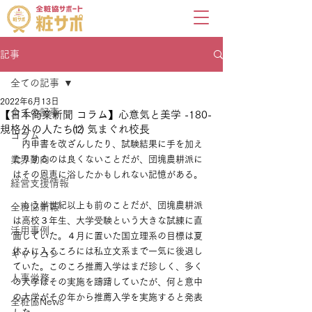
記事
全ての記事
2022年6月13日
全ての記事
【日本商業新聞 コラム】心意気と美学 -180-
規格外の人たち⑿ 気まぐれ校長
コラム
　内申書を改ざんしたり、試験結果に手を加え
業界動向
たりするのは良くないことだが、団塊農耕派に
はその恩恵に浴したかもしれない記憶がある。
経営支援情報
　もう半世紀以上も前のことだが、団塊農耕派
全粧協新報
は高校３年生、大学受験という大きな試練に直
活用事例
面していた。４月に置いた国立理系の目標は夏
休みに入るころには私立文系まで一気に後退し
キャリコン
ていた。このころ推薦入学はまだ珍しく、多く
人事労務
の大学はその実施を躊躇していたが、何と意中
の大学がその年から推薦入学を実施すると発表
全粧協News