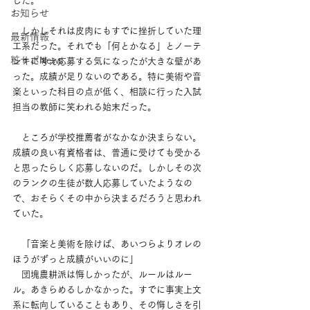
した。
お知らせ
　しかしそれは皮肉にもすでに挫折していた理
最新情報
工系だった。それでも「何とかなる」とノーテ
粧サポNews
ンキに考え応募する気になったが大きな壁があ
った。成績が足りないのである。特に美術や音
楽といった科目の点が低く、相談に行った入試
担当の教師に笑われる始末だった。
　ところが学校推薦者がなかなか決まらない。
成績の良い有資格者は、普通に受けても受かる
と思ったらしく応募しないのだ。しかしその次
のランクの生徒が数人応募していたようなの
で、おそらくその中から決まるだろうと思われ
ていた。
　「音楽と美術を除けば、あいつらよりオレの
ほうがずっと成績がいいのに」
　団塊農耕派は悔しかったが、ルールはルー
ル。あきらめるしかなかった。すでに事実上文
系に転向していることもあり、その悔しさを引