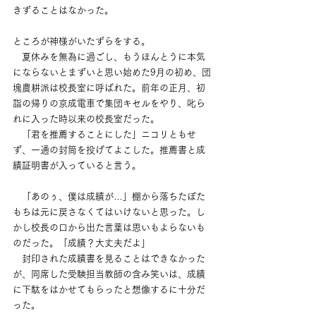
きずることはなかった。
ところが神様がいたずらをする。
　夏休みを無為に過ごし、もうほんとうに本気
にならないとまずいと思い始めた9月の初め、団
塊農耕派は校長室に呼ばれた。前年の正月、初
詣の帰りの京成電車で集団キセルをやり、叱ら
れに入った時以来の校長室だった。
　「君を推薦することにした」ニコリともせ
ず、一通の封筒を投げてよこした。推薦書と成
績証明書が入っていると言う。
　「あのぅ、僕は成績が…」棚から落ちたぼた
もちは元に戻さなくてはいけないと思った。し
かし校長の口から出た言葉は思いもよらないも
のだった。「成績？大丈夫だよ」
　封印された成績書を見ることはできなかった
が、同席した受験担当教師の含み笑いは、成績
に下駄をはかせてもらったと想像するに十分だ
った。