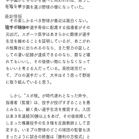
甲子園かどちらかを選べと問われれば、迷うこ
お知らせ
となく甲子園を選ぶ野球小僧になっていた。
最新情報
　その楽しかるべき野球が最近は面白くない。
粧サポNews
選手の健康や選手寿命に配慮する指導者がその
元凶だ。スポーツ医学はあきらかに酷使が選手
生活を縮めることを証明しているが、あこがれ
の桧舞台に出られるのなら、また努力の証しと
しての凄い記録が達成できるのなら、肩など壊
れてもいいし、その後使い物にならなくなって
もいいと考える人だっている。高校球児だっ
て、プロの選手だって、大半はそう思って野球
に取り組んでいると思う。
　しかし〝スポ根〟が時代遅れとなった昨今、
指導者（監督）は、投手が投げすぎることを悪
とみなし、細く長い選手生活を推奨する。入団
以来３年連続30勝以上をあげ、その後故障して
しまった権藤投手の生き様を反面教師として否
定する。いまプロ野球のどこの球団の監督も決
まったように試合の終盤は「勝利の方程式」と