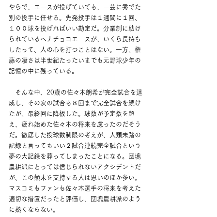
やらで、エースが投げていても、一芸に秀でた
別の投手に任せる。先発投手は１週間に１回、
１００球を投げればいい勘定だ。分業制に助け
られているヘナチョコエースが、いくら長持ち
したって、人の心を打つことはない。一方、権
藤の凄さは半世紀たったいまでも元野球少年の
記憶の中に残っている。　
　そんな中、20歳の佐々木朗希が完全試合を達
成し、その次の試合も８回まで完全試合を続け
たが、最終回に降板した。球数が予定数を超
え、疲れ始めた佐々木の将来を慮ったのだそう
だ。徹底した投球数制限の考えが、人類未踏の
記録と言ってもいい２試合連続完全試合という
夢の大記録を葬ってしまったことになる。団塊
農耕派にとっては信じられないアクシデントだ
が、この顛末を支持する人は思いのほか多い。
マスコミもファンも佐々木選手の将来を考えた
適切な措置だったと評価し、団塊農耕派のよう
に熱くならない。