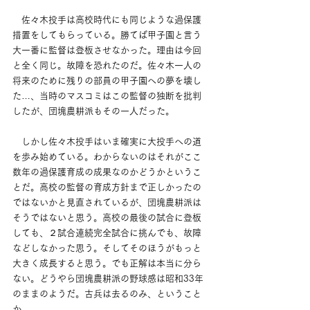
　佐々木投手は高校時代にも同じような過保護
措置をしてもらっている。勝てば甲子園と言う
大一番に監督は登板させなかった。理由は今回
と全く同じ。故障を恐れたのだ。佐々木一人の
将来のために残りの部員の甲子園への夢を壊し
た…、当時のマスコミはこの監督の独断を批判
したが、団塊農耕派もその一人だった。
　しかし佐々木投手はいま確実に大投手への道
を歩み始めている。わからないのはそれがここ
数年の過保護育成の成果なのかどうかというこ
とだ。高校の監督の育成方針まで正しかったの
ではないかと見直されているが、団塊農耕派は
そうではないと思う。高校の最後の試合に登板
しても、２試合連続完全試合に挑んでも、故障
などしなかった思う。そしてそのほうがもっと
大きく成長すると思う。でも正解は本当に分ら
ない。どうやら団塊農耕派の野球感は昭和33年
のままのようだ。古兵は去るのみ、ということ
か。