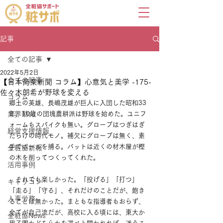
記事
全ての記事
2022年5月2日
全ての記事
【日本商業新聞 コラム】心意気と美学 -175-
佐々木朗希が野球を変える
コラム
郷土の英雄、長嶋茂雄が巨人に入団した昭和33
業界動向
年、10歳の団塊農耕派は野球を始めた。ユニフ
ォームもスパイクも無い。グローブはつぎはぎ
経営支援情報
だらけの時代モノ。補欠にグローブは無く、素
手でボールを捕る。バットは近くの材木屋が樫
全粧協新報
の木を削ってつくってくれた。
活用事例
　それでも楽しかった。「投げる」「打つ」
キャリコン
「走る」「守る」、それだけのことだが、飽き
人事労務
ることは無かった。まともな指導者もおらず、
全てが自己流だが、高校に入る頃には、東大か
全粧協News