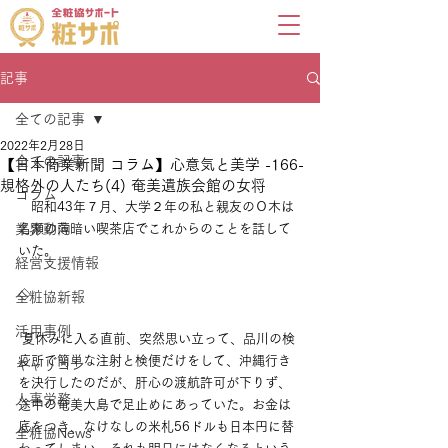
記事
全ての記事
2022年2月28日
全ての記事
【日本商業新聞 コラム】心意気と美学 -166-
規格外の人たち(4) 奄美遺族会館の女将
コラム
　昭和43年７月、大学２年の私と親友のＯ木は
業界動向
名瀬の薄暗い喫茶店でこれからのことを話して
いた。
経営支援情報
◇
全粧協新報
活用事例
 夏休みに入る直前、突然思い立って、品川の検
疫所で簡単な注射と検便だけをして、沖縄行き
キャリコン
を決行したのだが、肝心の渡航許可が下りず、
人事労務
途中の奄美大島で足止めにあっていた。お金は
底をつき、なけなしの米札56ドルも日本円に替
全粧協News