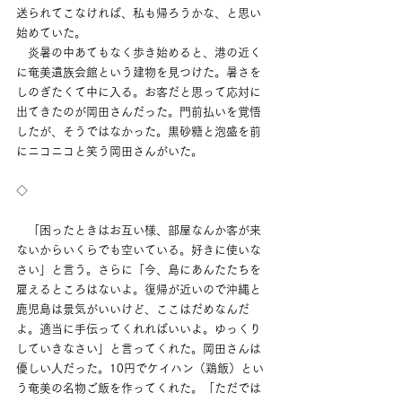
送られてこなければ、私も帰ろうかな、と思い
始めていた。
　炎暑の中あてもなく歩き始めると、港の近く
に奄美遺族会館という建物を見つけた。暑さを
しのぎたくて中に入る。お客だと思って応対に
出てきたのが岡田さんだった。門前払いを覚悟
したが、そうではなかった。黒砂糖と泡盛を前
にニコニコと笑う岡田さんがいた。
◇
　「困ったときはお互い様、部屋なんか客が来
ないからいくらでも空いている。好きに使いな
さい」と言う。さらに「今、島にあんたたちを
雇えるところはないよ。復帰が近いので沖縄と
鹿児島は景気がいいけど、ここはだめなんだ
よ。適当に手伝ってくれればいいよ。ゆっくり
していきなさい」と言ってくれた。岡田さんは
優しい人だった。10円でケイハン（鶏飯）とい
う奄美の名物ご飯を作ってくれた。「ただでは