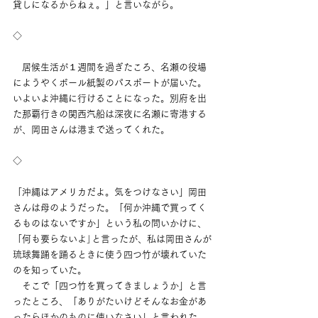
貸しになるからねぇ。」と言いながら。
◇
　居候生活が１週間を過ぎたころ、名瀬の役場
にようやくボール紙製のパスポートが届いた。
いよいよ沖縄に行けることになった。別府を出
た那覇行きの関西汽船は深夜に名瀬に寄港する
が、岡田さんは港まで送ってくれた。
◇
「沖縄はアメリカだよ。気をつけなさい」岡田
さんは母のようだった。「何か沖縄で買ってく
るものはないですか」という私の問いかけに、
「何も要らないよ｣と言ったが、私は岡田さんが
琉球舞踊を踊るときに使う四つ竹が壊れていた
のを知っていた。
　そこで「四つ竹を買ってきましょうか」と言
ったところ、「ありがたいけどそんなお金があ
ったらほかのものに使いなさい」と言われた。