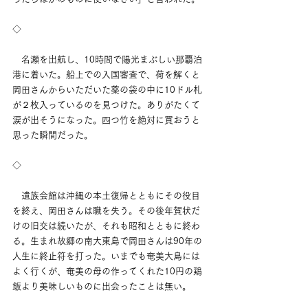
◇
　名瀬を出航し、10時間で陽光まぶしい那覇泊
港に着いた。船上での入国審査で、荷を解くと
岡田さんからいただいた薬の袋の中に10ドル札
が２枚入っているのを見つけた。ありがたくて
涙が出そうになった。四つ竹を絶対に買おうと
思った瞬間だった。
◇
　遺族会館は沖縄の本土復帰とともにその役目
を終え、岡田さんは職を失う。その後年賀状だ
けの旧交は続いたが、それも昭和とともに終わ
る。生まれ故郷の南大東島で岡田さんは90年の
人生に終止符を打った。いまでも奄美大島には
よく行くが、奄美の母の作ってくれた10円の鶏
飯より美味しいものに出会ったことは無い。