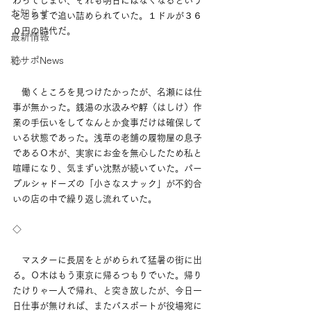
わってしまい、それも明日にはなくなるという
お知らせ
ところまで追い詰められていた。１ドルが３６
０円の時代だ。
最新情報
粧サポNews
◇
　働くところを見つけたかったが、名瀬には仕
事が無かった。銭湯の水汲みや艀（はしけ）作
業の手伝いをしてなんとか食事だけは確保して
いる状態であった。浅草の老舗の履物屋の息子
であるＯ木が、実家にお金を無心したため私と
喧嘩になり、気まずい沈黙が続いていた。パー
プルシャドーズの「小さなスナック」が不釣合
いの店の中で繰り返し流れていた。
◇
　マスターに長居をとがめられて猛暑の街に出
る。Ｏ木はもう東京に帰るつもりでいた。帰り
たけりゃ一人で帰れ、と突き放したが、今日一
日仕事が無ければ、またパスポートが役場宛に