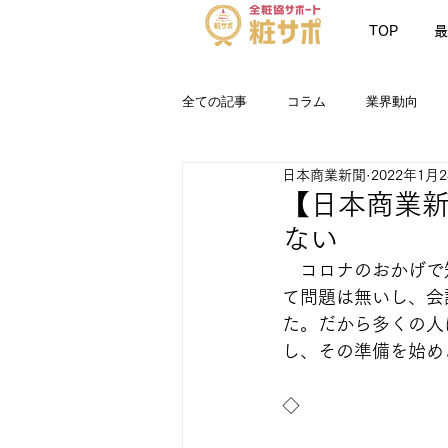
TOP
最
全ての記事
コラム
業界動向
日本商業新聞
2022年1月
お知らせ
最新情報
粧サポN
【日本商業新
ない
　コロナのおかげで
て問題は無いし、会
た。だから多くの人
し、その準備を始め
◇