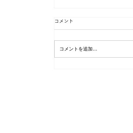
コメント
コメントを追加…
【日本商業新聞 コラ
ム】-768- ♫市会議員になろ
う
▶全粧協について
▶粧サポについて
▶サポート一覧
▶粧サポ/経費削減WIN