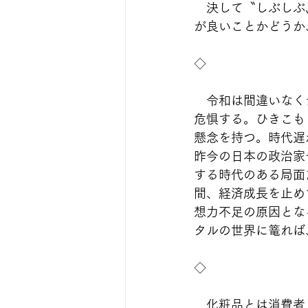
　決して〝しぶしぶ
が良いことかどうか
◇
　令和は間違いなく
危惧する。ひきこも
懸念を持つ。時代遅
昨今の日本の政治家
する時代のある局面
間、経済成長を止め
想力不足の原因とな
タルの世界に篭れば
◇
　化粧品とは消費者