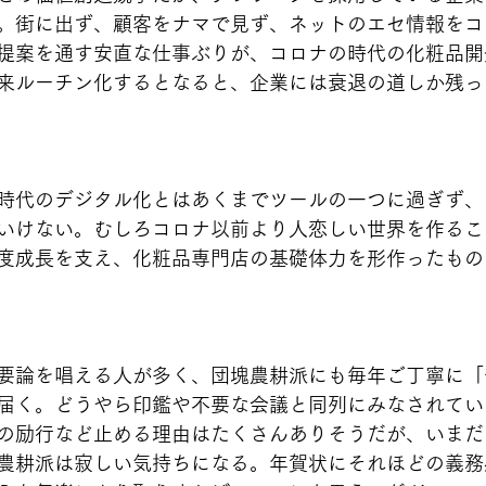
。街に出ず、顧客をナマで見ず、ネットのエセ情報をコ
提案を通す安直な仕事ぶりが、コロナの時代の化粧品開
来ルーチン化するとなると、企業には衰退の道しか残っ
時代のデジタル化とはあくまでツールの一つに過ぎず、
いけない。むしろコロナ以前より人恋しい世界を作るこ
度成長を支え、化粧品専門店の基礎体力を形作ったもの
要論を唱える人が多く、団塊農耕派にも毎年ご丁寧に「
届く。どうやら印鑑や不要な会議と同列にみなされてい
の励行など止める理由はたくさんありそうだが、いまだ
農耕派は寂しい気持ちになる。年賀状にそれほどの義務