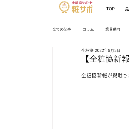
TOP
最
全ての記事
コラム
業界動向
全粧協
2022年9月3日
お知らせ
最新情報
粧サポN
【全粧協新報】
全粧協新報が掲載さ